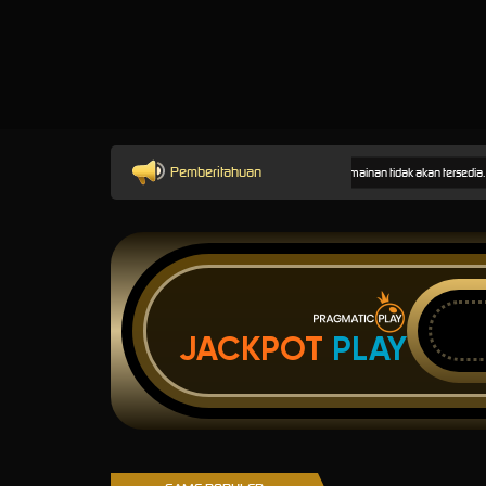
Pemberitahuan
30-Sep-2026 15.00.00. Selama waktu ini, PP Virtual Sports permainan tidak akan tersedia. Kam
JACKPOT
PLAY