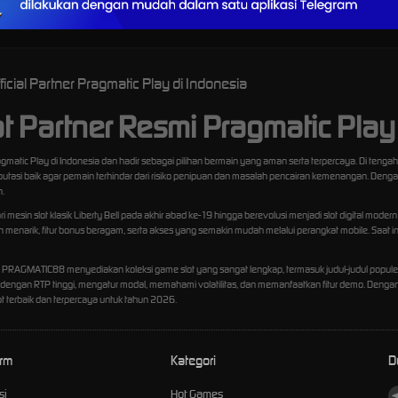
cial Partner Pragmatic Play di Indonesia
t Partner Resmi Pragmatic Play
agmatic Play di Indonesia dan hadir sebagai pilihan bermain yang aman serta terpercaya. Di teng
tasi baik agar pemain terhindar dari risiko penipuan dan masalah pencairan kemenangan. Den
.
i mesin slot klasik Liberty Bell pada akhir abad ke-19 hingga berevolusi menjadi slot digital mode
 menarik, fitur bonus beragam, serta akses yang semakin mudah melalui perangkat mobile. Saat in
 PRAGMATIC88 menyediakan koleksi game slot yang sangat lengkap, termasuk judul-judul populer s
ame dengan RTP tinggi, mengatur modal, memahami volatilitas, dan memanfaatkan fitur demo. Deng
ot terbaik dan terpercaya untuk tahun 2026.
orm
Kategori
D
si
Hot Games