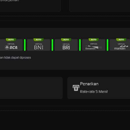
an tidak dapat diproses
Penarikan
Rata-rata 5 Menit