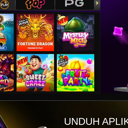
UNDUH APLIK