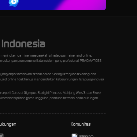
 Indonesia
ah meningkatnya minat masyarakat terhadap permainan slot online,
gan dukungan promo menarik dan sistem yang profesional, PRAGMATIC88
rn yang dapat dimainkan secara online. Seiring kemajuan teknologi dan
i, slot online tidak hanya mengandalkan keberuntungan, tetapi juga inovasi
eperti Gates of Olympus, Starlight Princess, Mahjong Wins 3, dan Sweet
an kombinasi pilihan game unggulan, panduan bermain, serta dukungan
ukungan
Komunitas
Telegram