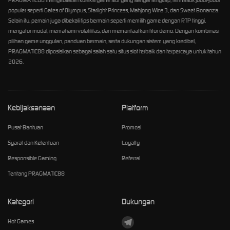
populer seperti Gates of Olympus, Starlight Princess, Mahjong Wins 3, dan Sweet Bonanza.
Selain itu, pemain juga dibekali tips bermain seperti memilih game dengan RTP tinggi,
mengatur modal, memahami volatilitas, dan memanfaatkan fitur demo. Dengan kombinasi
pilihan game unggulan, panduan bermain, serta dukungan sistem yang kredibel,
PRAGMATIC88 diposisikan sebagai salah satu situs slot terbaik dan terpercaya untuk tahun
2026.
Kebijaksanaan
Platform
Pusat Bantuan
Promosi
Syarat dan Ketentuan
Loyalty
Responsible Gaming
Referral
Tentang PRAGMATIC88
Kategori
Dukungan
Hot Games