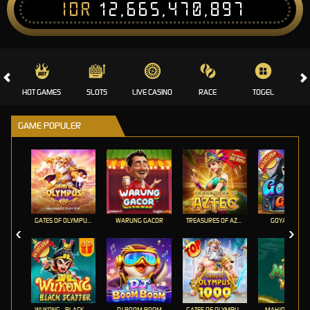
IDR
12,665,470,920
HOT GAMES
SLOTS
LIVE CASINO
RACE
TOGEL
OL
GAME POPULER
GATES OF OLYMPUS POP
WARUNG GACOR
TREASURES OF AZTEC
GOYANG GAI
WUKONG - BLACK SCATTER
DJ BOOM BOOM
GATES OF OLYMPUS 1000
MAHJONG WAYS